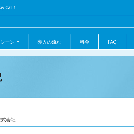
Call！
用シーン
導入の流れ
料金
FAQ
記
株式会社