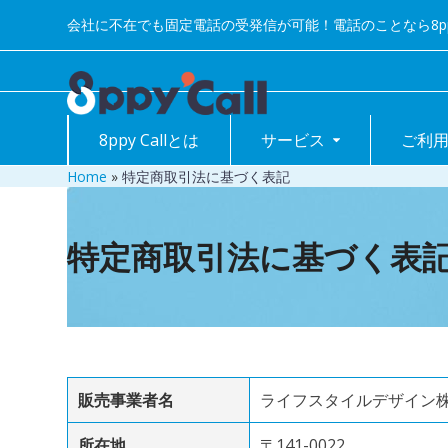
Skip
会社に不在でも固定電話の受発信が可能！電話のことなら8ppy 
to
content
8ppy Callとは
サービス
ご利
Home
»
特定商取引法に基づく表記
特定商取引法に基づく表
販売事業者名
ライフスタイルデザイン
所在地
〒141-0022