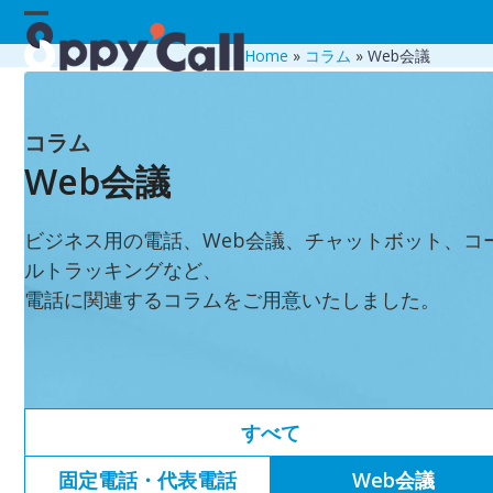
Skip
Open
Close
to
Home
»
コラム
»
Web会議
content
mobile
mobile
menu
menu
コラム
Web会議
ビジネス用の電話、Web会議、チャットボット、コ
ルトラッキングなど、
電話に関連するコラムをご用意いたしました。
すべて
固定電話・代表電話
Web会議