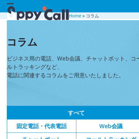
Skip
Open
Close
to
Home
»
コラム
content
mobile
mobile
menu
menu
コラム
ビジネス用の電話、Web会議、チャットボット、コ
ルトラッキングなど、
電話に関連するコラムをご用意いたしました。
すべて
固定電話・代表電話
Web会議